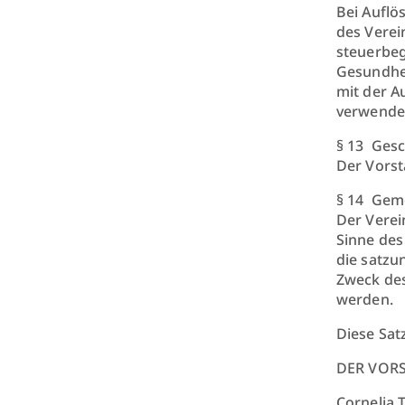
Bei Auflö
des Verei
steuerbeg
Gesundhei
mit der A
verwende
§ 13 Gesc
Der Vorst
§ 14 Gem
Der Verei
Sinne des
die satz
Zweck des
werden.
Diese Sat
DER VOR
Cornelia Tr