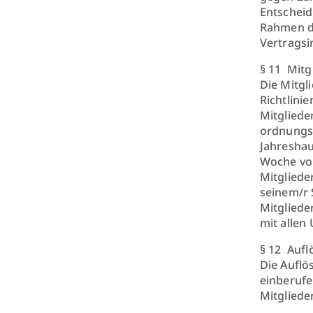
Entscheid
Rahmen de
Vertragsi
§ 11 Mit
Die Mitgl
Richtlinie
Mitgliede
ordnungsg
Jahreshau
Woche vor
Mitgliede
seinem/r 
Mitgliede
mit allen 
§ 12 Aufl
Die Auflö
einberufe
Mitgliede