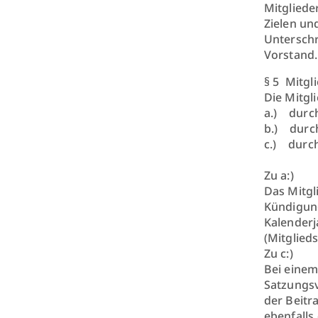
Mitgliede
Zielen un
Unterschr
Vorstand.
§ 5 Mitgl
Die Mitgl
a.) durc
b.) durc
c.) durc
Zu a:)
Das Mitgl
Kündigung
Kalenderj
(Mitglieds
Zu c:)
Bei einem
Satzungsv
der Beitr
ebenfalls 