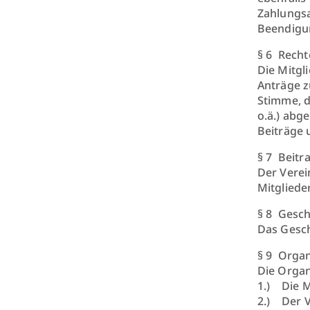
Zahlungsa
Beendigun
§ 6 Recht
Die Mitgl
Anträge z
Stimme, d
o.ä.) abg
Beiträge 
§ 7 Beit
Der Verei
Mitgliede
§ 8 Gesc
Das Gesch
§ 9 Orga
Die Organ
1.) Die 
2.) Der 