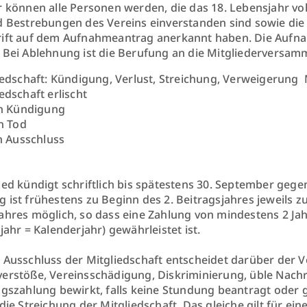
r können alle Personen werden, die das 18. Lebensjahr vo
d Bestrebungen des Vereins einverstanden sind sowie die
ift auf dem Aufnahmeantrag anerkannt haben. Die Aufna
 Bei Ablehnung ist die Berufung an die Mitgliederversam
iedschaft: Kündigung, Verlust, Streichung, Verweigerung 
iedschaft erlischt
h Kündigung
h Tod
h Ausschluss
ied kündigt schriftlich bis spätestens 30. September geg
 ist frühestens zu Beginn des 2. Beitragsjahres jeweils 
ahres möglich, so dass eine Zahlung von mindestens 2 Ja
jahr = Kalenderjahr) gewährleistet ist.
 Ausschluss der Mitgliedschaft entscheidet darüber der 
erstöße, Vereinsschädigung, Diskriminierung, üble Nachre
agszahlung bewirkt, falls keine Stundung beantragt oder
die Streichung der Mitgliedschaft. Das gleiche gilt für ein