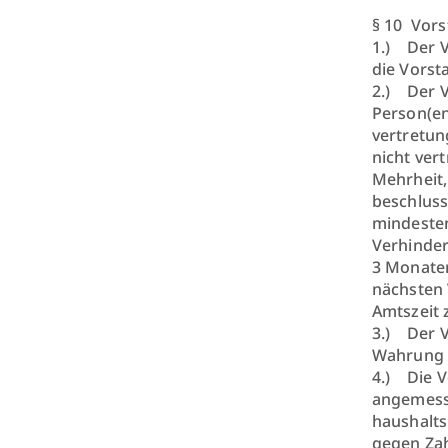
§ 10 Vor
1.) Der V
die Vorst
2.) Der V
Person(en
vertretun
nicht ver
Mehrheit,
beschluss
mindesten
Verhinder
3 Monaten
nächsten 
Amtszeit 
3.) Der V
Wahrung 
4.) Die V
angemess
haushalts
gegen Zah