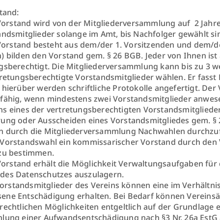
stand:
orstand wird von der Mitgliederversammlung auf 2 Jahre
andsmitglieder solange im Amt, bis Nachfolger gewählt si
orstand besteht aus dem/der 1. Vorsitzenden und dem/der 
) bilden den Vorstand gem. § 26 BGB. Jeder von Ihnen ist 
gsberechtigt. Die Mitgliederversammlung kann bis zu 3 w
tretungsberechtigte Vorstandsmitglieder wählen. Er fasst
 hierüber werden schriftliche Protokolle angefertigt. Der 
fähig, wenn mindestens zwei Vorstandsmitglieder anwese
s eines der vertretungsberechtigten Vorstandsmitglieder.
ung oder Ausscheiden eines Vorstandsmitgliedes gem. § 
 durch die Mitgliederversammlung Nachwahlen durchzufü
Vorstandswahl ein kommissarischer Vorstand durch den 
zu bestimmen.
orstand erhält die Möglichkeit Verwaltungsaufgaben für 
des Datenschutzes auszulagern.
orstandsmitglieder des Vereins können eine im Verhältni
ene Entschädigung erhalten. Bei Bedarf können Vereins
rechtlichen Möglichkeiten entgeltlich auf der Grundlage 
lung einer Aufwandsentschädigung nach §3 Nr. 26a EstG