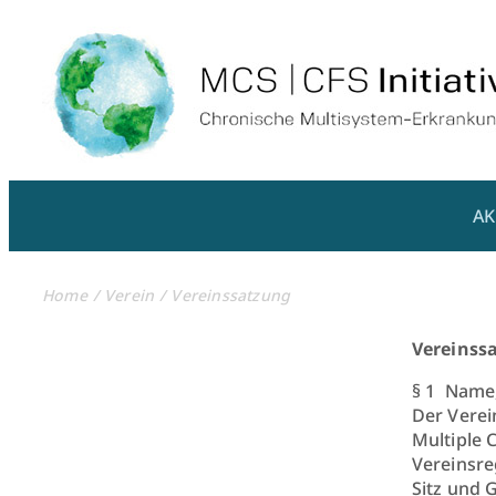
AK
Home
Verein
Vereinssatzung
Vereinss
§ 1 Name,
Der Vere
Multiple C
Vereinsre
Sitz und 