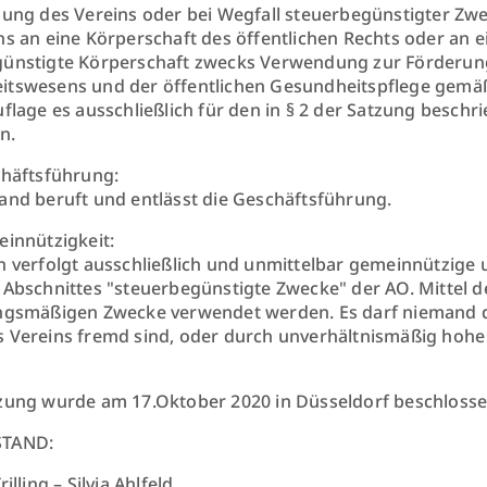
sung des Vereins oder bei Wegfall steuerbegünstigter Zw
ns an eine Körperschaft des öffentlichen Rechts oder an 
ünstigte Körperschaft zwecks Verwendung zur Förderung
tswesens und der öffentlichen Gesundheitspflege gemäß §
uflage es ausschließlich für den in § 2 der Satzung besch
n.
häftsführung:
and beruft und entlässt die Geschäftsführung.
einnützigkeit:
n verfolgt ausschließlich und unmittelbar gemeinnützige 
 Abschnittes "steuerbegünstigte Zwecke" der AO. Mittel d
ungsmäßigen Zwecke verwendet werden. Es darf niemand 
 Vereins fremd sind, oder durch unverhältnismäßig hoh
zung wurde am 17.Oktober 2020 in Düsseldorf beschlosse
STAND:
illing – Silvia Ahlfeld