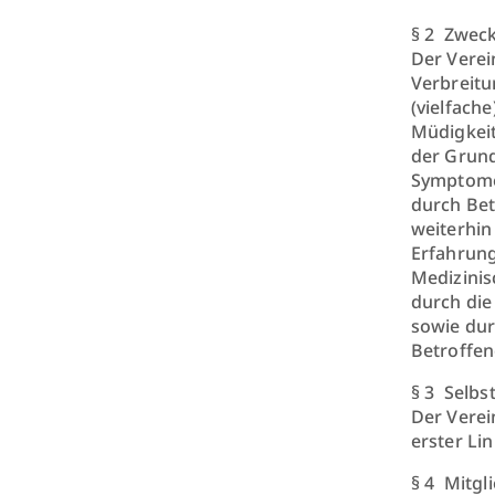
§ 2 Zweck
Der Verei
Verbreitu
(vielfach
Müdigkeit
der Grun
Symptome,
durch Bet
weiterhin
Erfahrung
Medizinis
durch die
sowie du
Betroffen
§ 3 Selbs
Der Verein
erster Li
§ 4 Mitgli