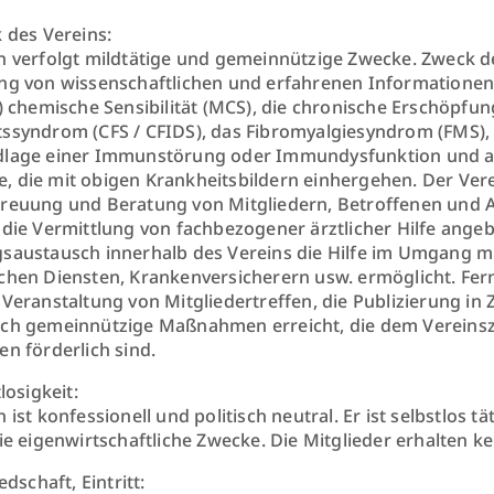
 des Vereins:
n verfolgt mildtätige und gemeinnützige Zwecke. Zweck de
ng von wissenschaftlichen und erfahrenen Informationen 
e) chemische Sensibilität (MCS), die chronische Erschöpfu
ssyndrom (CFS / CFIDS), das Fibromyalgiesyndrom (FMS),
dlage einer Immunstörung oder Immundysfunktion und a
 die mit obigen Krankheitsbildern einhergehen. Der Vere
reuung und Beratung von Mitgliedern, Betroffenen und A
 die Vermittlung von fachbezogener ärztlicher Hilfe ange
saustausch innerhalb des Vereins die Hilfe im Umgang m
chen Diensten, Krankenversicherern usw. ermöglicht. Fer
 Veranstaltung von Mitgliedertreffen, die Publizierung in
rch gemeinnützige Maßnahmen erreicht, die dem Vereins
en förderlich sind.
tlosigkeit:
 ist konfessionell und politisch neutral. Er ist selbstlos tä
nie eigenwirtschaftliche Zwecke. Die Mitglieder erhalten
edschaft, Eintritt: