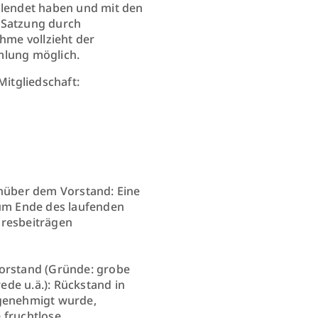
llendet haben und mit den
 Satzung durch
hme vollzieht der
mlung möglich.
Mitgliedschaft:
enüber dem Vorstand: Eine
zum Ende des laufenden
hresbeiträgen
Vorstand (Gründe: grobe
de u.ä.): Rückstand in
 genehmigt wurde,
e fruchtlose