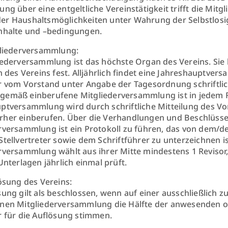
ung über eine entgeltliche Vereinstätigkeit trifft die Mi
r Haushaltsmöglichkeiten unter Wahrung der Selbstlosigke
nhalte und –bedingungen.
gliederversammlung:
iederversammlung ist das höchste Organ des Vereins. Sie 
n des Vereins fest. Alljährlich findet eine Jahreshauptvers
r vom Vorstand unter Angabe der Tagesordnung schriftlich
emäß einberufene Mitgliederversammlung ist in jedem Fa
ptversammlung wird durch schriftliche Mitteilung des V
her einberufen. Über die Verhandlungen und Beschlüsse
rversammlung ist ein Protokoll zu führen, das von dem/d
Stellvertreter sowie dem Schriftführer zu unterzeichnen is
rversammlung wählt aus ihrer Mitte mindestens 1 Revisor,
Unterlagen jährlich einmal prüft.
ösung des Vereins:
sung gilt als beschlossen, wenn auf einer ausschließlich 
nen Mitgliederversammlung die Hälfte der anwesenden 
r für die Auflösung stimmen.