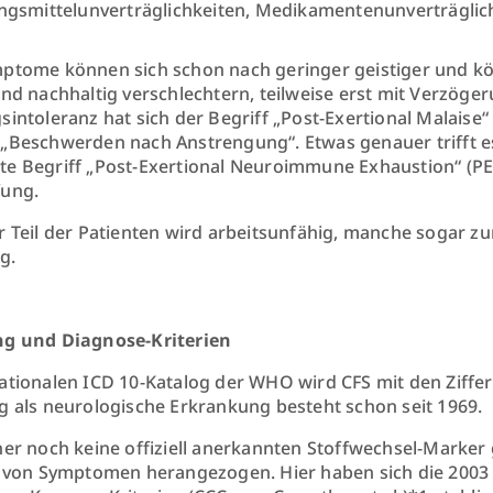
gsmittelunverträglichkeiten, Medikamentenunverträglic
ptome können sich schon nach geringer geistiger und k
und nachhaltig verschlechtern, teilweise erst mit Verzöger
intoleranz hat sich der Begriff „Post-Exertional Malaise“ 
„Beschwerden nach Anstrengung“. Etwas genauer trifft es
e Begriff „Post-Exertional Neuroimmune Exhaustion“ (P
fung.
r Teil der Patienten wird arbeitsunfähig, manche sogar zu
g.
ng und Diagnose-Kriterien
ationalen ICD 10-Katalog der WHO wird CFS mit den Ziffer
g als neurologische Erkrankung besteht schon seit 1969.
her noch keine offiziell anerkannten Stoffwechsel-Marker 
e von Symptomen herangezogen. Hier haben sich die 2003 