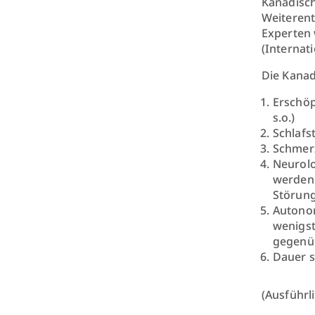
Kanadisch
Weiterent
Experten 
(Internat
Die Kanad
Erschöp
s.o.)
Schlafs
Schmerz
Neurolo
werden 
Störun
Autonom
wenigst
gegenüb
Dauer s
(Ausführl