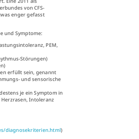
t. Eine 2011 als
Verbundes von CFS-
twas enger gefasst
sse und Symptome:
astungsintoleranz, PEM,
frhythmus-Störungen)
en)
en erfüllt sein, genannt
ehmungs- und sensorische
estens je ein Symptom in
 Herzrasen, Intoleranz
es/diagnosekriterien.html
)