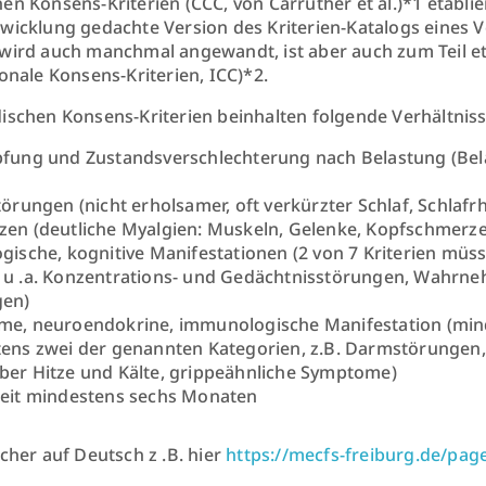
en Konsens-Kriterien (CCC, von Carruther et al.)*1 etablier
wicklung gedachte Version des Kriterien-Katalogs eines 
wird auch manchmal angewandt, ist aber auch zum Teil e
ionale Konsens-Kriterien, ICC)*2.
ischen Konsens-Kriterien beinhalten folgende Verhältni
fung und Zustandsverschlechterung nach Belastung (Bel
törungen (nicht erholsamer, oft verkürzter Schlaf, Schla
en (deutliche Myalgien: Muskeln, Gelenke, Kopfschmerz
gische, kognitive Manifestationen (2 von 7 Kriterien müss
u .a. Konzentrations- und Gedächtnisstörungen, Wahrn
gen)
e, neuroendokrine, immunologische Manifestation (mind
ens zwei der genannten Kategorien, z.B. Darmstörungen,
er Hitze und Kälte, grippeähnliche Symptome)
eit mindestens sechs Monaten
icher auf Deutsch z .B. hier
https://mecfs-freiburg.de/pag