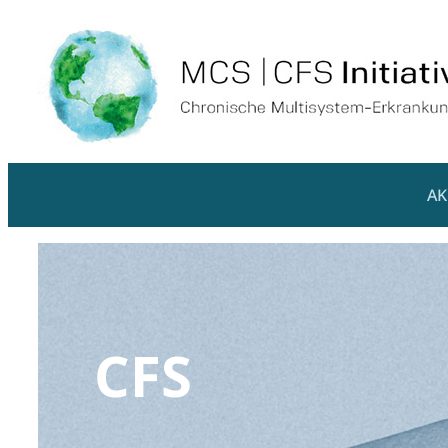
AK
CFS