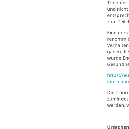
Trotz der
und nicht
entsprech
zum Teil 
Eine unrü
renommier
Verhalten
gaben die
wurde End
Gesundhei
https://e
internati
Die traur
zumindest
werden, w
Ursachen