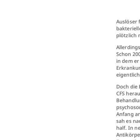
Auslöser 
bakteriel
plötzlich 
Allerdings
Schon 200
in dem er
Erkrankun
eigentlic
Doch die 
CFS herau
Behandlun
psychosom
Anfang an
sah es na
half. In 
Antikörpe