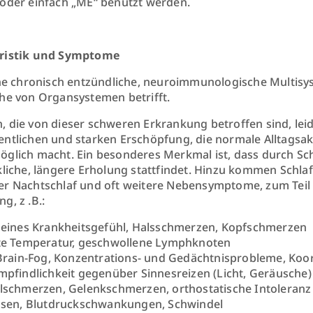
oder einfach „ME“ benutzt werden.
ristik und Symptome
ine chronisch entzündliche, neuroimmunologische Multisy
he von Organsystemen betrifft.
 die von dieser schweren Erkrankung betroffen sind, lei
ntlichen und starken Erschöpfung, die normale Alltagsak
glich macht. Ein besonderes Merkmal ist, dass durch S
kliche, längere Erholung stattfindet. Hinzu kommen Schlaf
r Nachtschlaf und oft weitere Nebensymptome, zum Teil 
g, z .B.:
eines Krankheitsgefühl, Halsschmerzen, Kopfschmerzen
e Temperatur, geschwollene Lymphknoten
Brain-Fog, Konzentrations- und Gedächtnisprobleme, Koo
pfindlichkeit gegenüber Sinnesreizen (Licht, Geräusche)
schmerzen, Gelenkschmerzen, orthostatische Intoleranz
sen, Blutdruckschwankungen, Schwindel