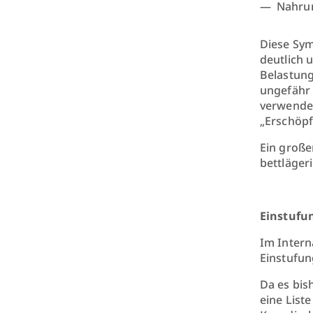
Nahrun
Diese Sym
deutlich 
Belastungs
ungefähr 
verwendet
„Erschöp
Ein große
bettlägeri
Einstufu
Im Intern
Einstufun
Da es bis
eine List