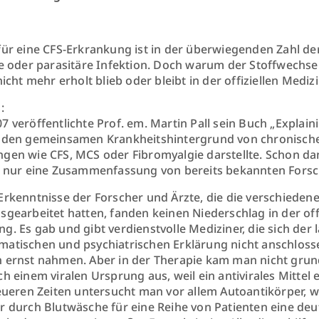
für eine CFS-Erkrankung ist in der überwiegenden Zahl der F
le oder parasitäre Infektion. Doch warum der Stoffwechsel
nicht mehr erholt blieb oder bleibt in der offiziellen Medi
:
7 veröffentlichte Prof. em. Martin Pall sein Buch „Explain
 den gemeinsamen Krankheitshintergrund von chronisch
gen wie CFS, MCS oder Fibromyalgie darstellte. Schon dama
h nur eine Zusammenfassung von bereits bekannten Fors
Erkenntnisse der Forscher und Ärzte, die die verschiede
sgearbeitet hatten, fanden keinen Niederschlag in der of
g. Es gab und gibt verdienstvolle Mediziner, die sich der
atischen und psychiatrischen Erklärung nicht anschloss
 ernst nahmen. Aber in der Therapie kam man nicht grund
ch einem viralen Ursprung aus, weil ein antivirales Mittel 
neueren Zeiten untersucht man vor allem Autoantikörper, w
r durch Blutwäsche für eine Reihe von Patienten eine deu