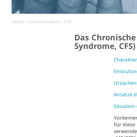
Home
Erkrankungen
CFS
Das Chronische
Syndrome, CFS)
Charakte
Einstufun
Ursachen
Ansätze d
Situation
Vorbemer
Für diese
verwenden