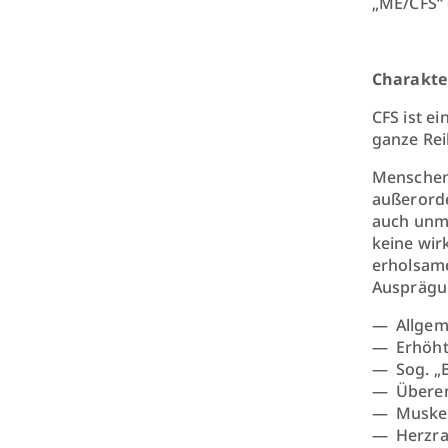
„ME/CFS“ 
Charakte
CFS ist e
ganze Rei
Menschen,
außerorde
auch unmö
keine wir
erholsame
Ausprägun
Allgem
Erhöht
Sog. „
Überem
Muskel
Herzra