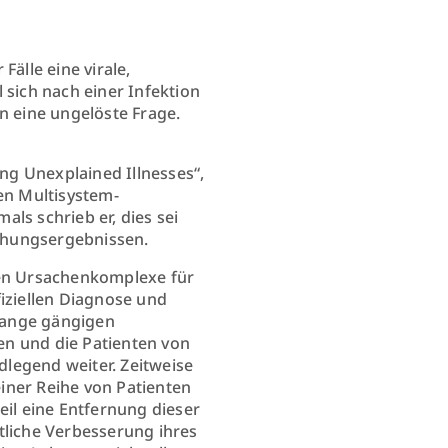
älle eine virale,
 sich nach einer Infektion
zin eine ungelöste Frage.
ing Unexplained Illnesses“,
en Multisystem-
ls schrieb er, dies sei
chungsergebnissen.
nen Ursachenkomplexe für
fiziellen Diagnose und
 lange gängigen
en und die Patienten von
legend weiter. Zeitweise
einer Reihe von Patienten
eil eine Entfernung dieser
tliche Verbesserung ihres