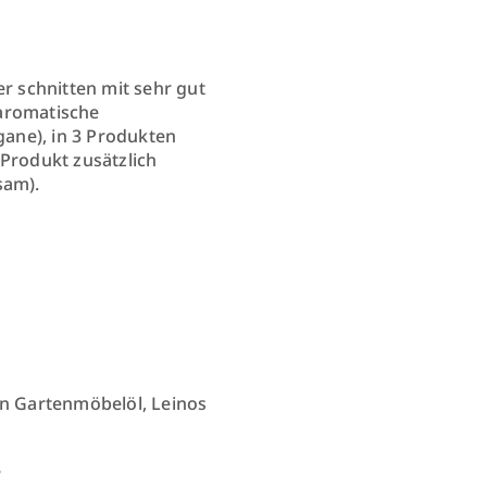
er schnitten mit sehr gut
 aromatische
ane), in 3 Produkten
 Produkt zusätzlich
sam).
in Gartenmöbelöl, Leinos
8