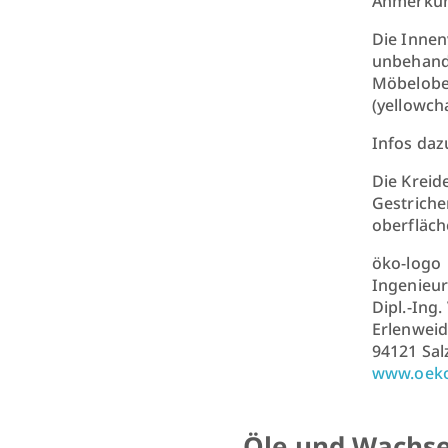
Anmerkung
Die Innen
unbehande
Möbelober
(yellowch
Infos daz
Die Kreid
Gestriche
oberfläch
öko-logo
Ingenieur
Dipl.-Ing
Erlenweid
94121 Sa
www.oeko
Öle und Wachs