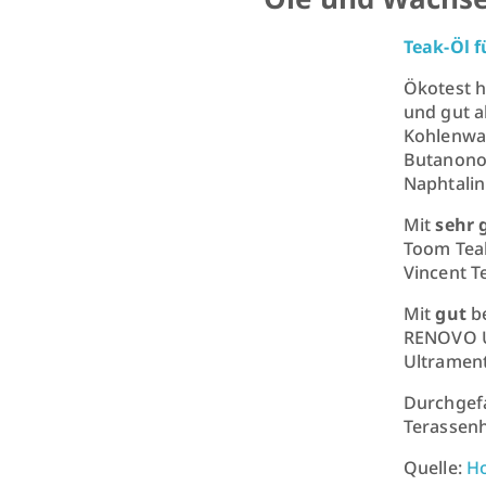
Teak-Öl 
Ökotest h
und gut a
Kohlenwas
Butanonox
Naphtalin
Mit
sehr 
Toom Teak
Vincent T
Mit
gut
b
RENOVO Un
Ultrament
Durchgefa
Terassenh
Quelle:
Ho