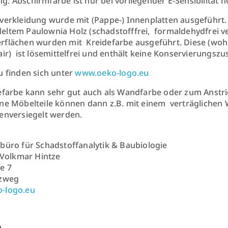
: Abschirmfarbe ist nur bei vorliegender E-Sensibilität 
verkleidung wurde mit (Pappe-) Innenplatten ausgeführt
ltem Paulownia Holz (schadstofffrei, formaldehydfrei ver
flächen wurden mit Kreidefarbe ausgeführt. Diese (wohl
air) ist lösemittelfrei und enthält keine Konservierungszu
u finden sich unter
www.oeko-logo.eu
efarbe kann sehr gut auch als Wandfarbe oder zum Anstr
ne Möbelteile können dann z.B. mit einem verträglichen
enversiegelt werden.
büro für Schadstoffanalytik & Baubiologie
. Volkmar Hintze
e 7
lzweg
-logo.eu
e