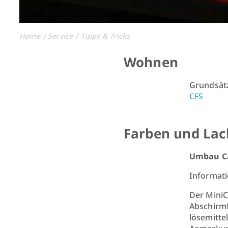
Home
Service
Tipps & Tricks
Wohnen
Grundsät
CFS
Farben und Lac
Umbau C
Informati
Der MiniC
Abschirmf
lösemitte