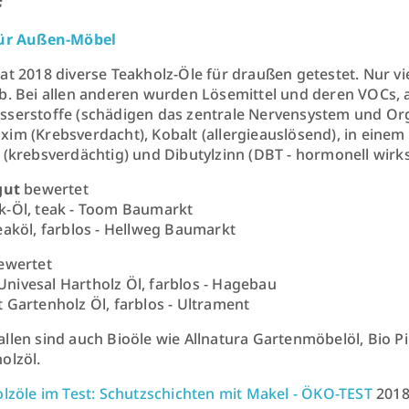
für Außen-Möbel
at 2018 diverse Teakholz-Öle für draußen getestet. Nur vi
b. Bei allen anderen wurden Lösemittel und deren VOCs,
serstoffe (schädigen das zentrale Nervensystem und Org
im (Krebsverdacht), Kobalt (allergieauslösend), in einem
 (krebsverdächtig) und Dibutylzinn (DBT - hormonell wirk
gut
bewertet
-Öl, teak - Toom Baumarkt
eaköl, farblos - Hellweg Baumarkt
ewertet
ivesal Hartholz Öl, farblos - Hagebau
 Gartenholz Öl, farblos - Ultrament
llen sind auch Bioöle wie Allnatura Gartenmöbelöl, Bio P
olzöl.
lzöle im Test: Schutzschichten mit Makel - ÖKO-TEST
201